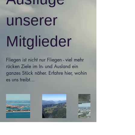
unserer
Mitglieder
Fliegen ist nicht nur Fliegen - viel mehr
rücken Ziele im In- und Ausland ein
ganzes Stück näher. Erfahre hier, wohin
es uns treibt...