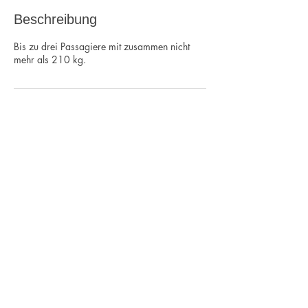
Beschreibung
Bis zu drei Passagiere mit zusammen nicht
mehr als 210 kg.
Kontaktangaben
Flugplatzstraße 20, Haßfurt, Germany
09521 965692
service@mfc-hassfurt.de