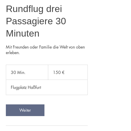
Rundflug drei
Passagiere 30
Minuten
Mit Freunden oder Familie die Welt von oben
erleben.
150
Euro
30 Min.
3
150 €
0
M
Flugplatz Haßfurt
i
n
.
Weiter