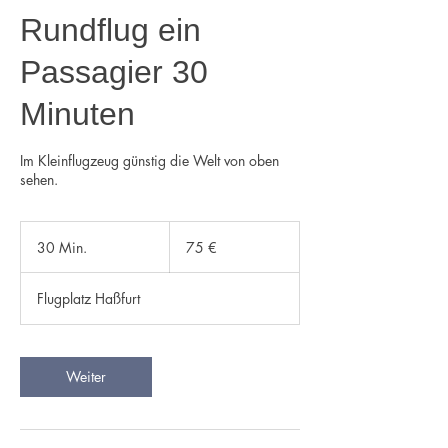
Rundflug ein
Passagier 30
Minuten
Im Kleinflugzeug günstig die Welt von oben
sehen.
75
Euro
30 Min.
3
75 €
0
M
Flugplatz Haßfurt
i
n
.
Weiter