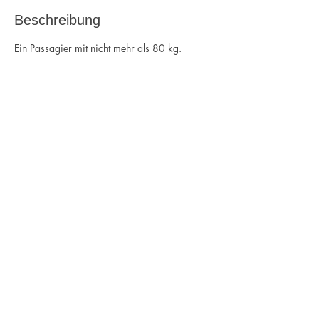
Beschreibung
Ein Passagier mit nicht mehr als 80 kg.
Kontaktangaben
Flugplatzstraße 20, Haßfurt, Germany
09521 965692
service@mfc-hassfurt.de
Impressum
Datenschutz
Anfahrt